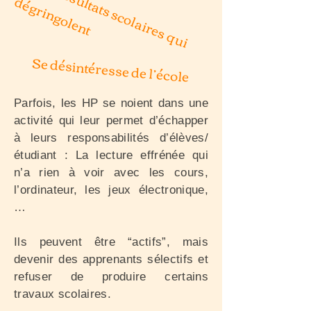
A
d
e
s
r
é
s
u
l
t
a
t
s
s
c
o
l
a
i
r
e
s
q
u
i
é
g
r
i
n
g
o
l
e
n
d
t
Se désintéresse de l’école
Parfois, les HP se noient dans une
activité qui leur permet d’échapper
à leurs responsabilités d’élèves/
étudiant : La lecture effrénée qui
n’a rien à voir avec les cours,
l’ordinateur, les jeux électronique,
…
Ils peuvent être “actifs”, mais
devenir des apprenants sélectifs et
refuser de produire certains
travaux scolaires.