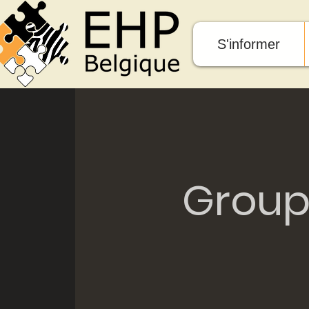
S'informer
Group