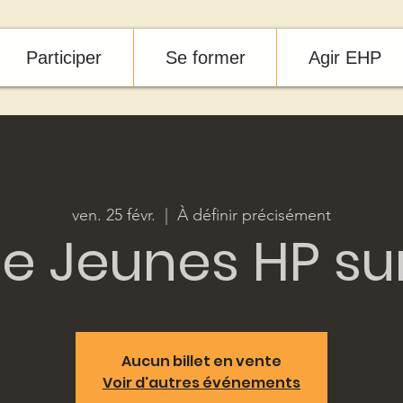
Participer
Se former
Agir EHP
ven. 25 févr.
  |  
À définir précisément
e Jeunes HP sur
Aucun billet en vente
Voir d'autres événements