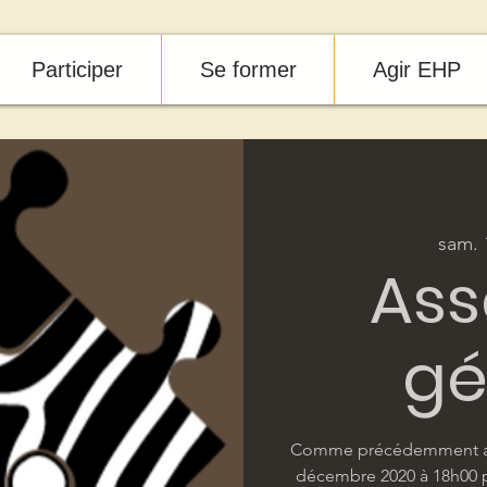
Participer
Se former
Agir EHP
sam. 
As
gé
Comme précédemment an
décembre 2020 à 18h00 p