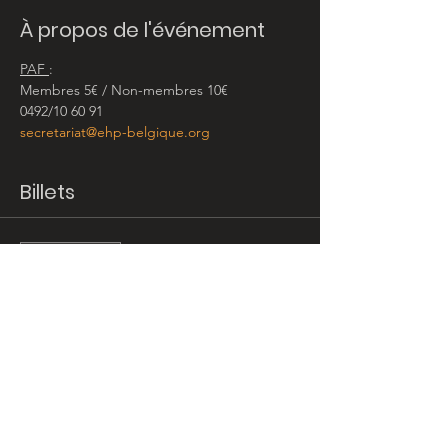
À propos de l'événement
PAF 
:
Membres 5€ / Non-membres 10€
0492/10 60 91
secretariat@ehp-belgique.org
Billets
Vente expirée
Type de billet
Ça va marcher !
Prix
10,00 €