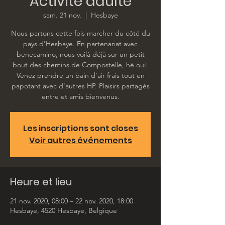
Activité adulte
sam. 21 nov.
  |  
Hesbaye
Nous partons cette fois marcher du côté du
pays d'Hesbaye. En partenariat avec
benecamino, nous voilà déjà sur un petit
bout des chemins de Compostelle, hé oui!
Venez prendre un bain d'air frais tout en
papotant avec d'autres HP. Plaisirs partagés
entre et amis bienvenus.
Les inscriptions sont closes
Voir autres événements
Heure et lieu
21 nov. 2020, 08:00 – 22 nov. 2020, 18:00
Hesbaye, 4520 Hesbaye, Belgique